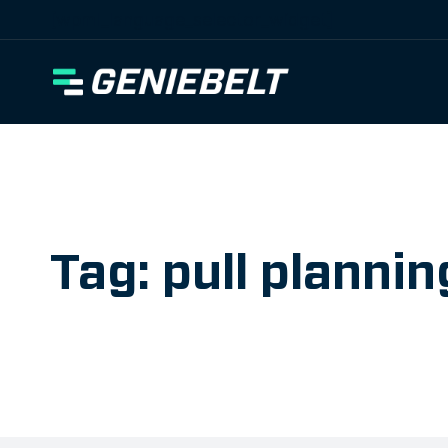
[wpml_language_selector_widget]
Tag: pull plannin