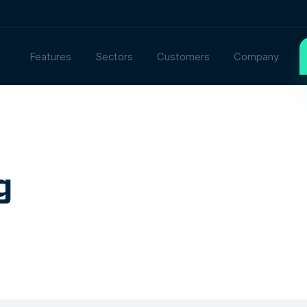
Features
Sectors
Customers
Company
g